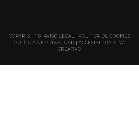
COPYRIGHT ©
AVISO LEGAL
|
POLÍTICA DE COOKIES
|
POLÍTICA DE PRIVACIDAD
|
ACCESIBILIDAD
|
WIT
CREATIVO